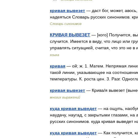
кривая вывезет
— даст бог, может, авось
надеяться Словарь русских синонимов. кри
Словарь синонимов
КРИВАЯ ВЫВЕЗЕТ
— [кого] Получится, вы
случится. Имеется в виду, что лицо или г
управлять ситуацией, считая, что это не 
языка
кривая
— ой; ж. 1. Матем. Непрямая лини
такой линии, указывающее на соотношение 
температуры. К. роста цен. 3. Разг. Одн
кривая вывезет
— Крива/я вывезет (выне
многих выражений
куда кривая выведет
— на ощупь, наобум,
наудачу, наугад, с закрытыми глазами, на
русских синонимов. куда кривая выведет 
куда кривая выведет
— Как получится, ка