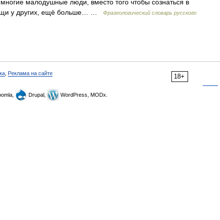
ак многие малодушные люди, вместо того чтобы сознаться в
мощи у других, ещё больше… …
Фразеологический словарь русского
ка
,
Реклама на сайте
18+
omla,
Drupal,
WordPress, MODx.