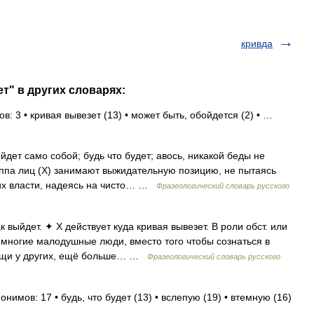
кривда
т" в других словарях:
в: 3 • кривая вывезет (13) • может быть, обойдется (2) • …
йдет само собой; будь что будет; авось, никакой беды не
руппа лиц (Х) занимают выжидательную позицию, не пытаясь
в их власти, надеясь на чисто… …
Фразеологический словарь русского
к выйдет. ✦ Х действует куда кривая вывезет. В роли обст. или
ак многие малодушные люди, вместо того чтобы сознаться в
мощи у других, ещё больше… …
Фразеологический словарь русского
нимов: 17 • будь, что будет (13) • вслепую (19) • втемную (16)