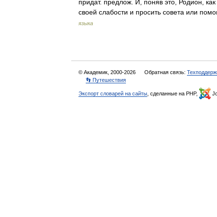
придат. предлож. И, поняв это, Родион, к
своей слабости и просить совета или по
языка
© Академик, 2000-2026
Обратная связь:
Техподдерж
👣 Путешествия
Экспорт словарей на сайты
, сделанные на PHP,
Jo