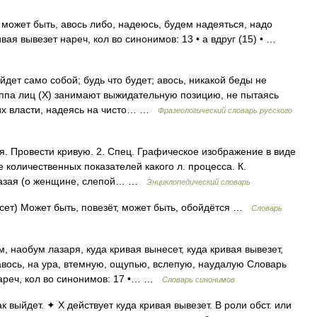
, может быть, авось либо, надеюсь, будем надеяться, надо
вая вывезет нареч, кол во синонимов: 13 • а вдруг (15) • …
йдет само собой; будь что будет; авось, никакой беды не
руппа лиц (Х) занимают выжидательную позицию, не пытаясь
в их власти, надеясь на чисто… …
Фразеологический словарь русского
я. Провести кривую. 2. Спец. Графическое изображение в виде
количественных показателей какого л. процесса. К.
оглазая (о женщине, слепой… …
Энциклопедический словарь
сет) Может быть, повезёт, может быть, обойдётся …
Словарь
 наобум лазаря, куда кривая вынесет, куда кривая вывезет,
 авось, на ура, втемную, ощупью, вслепую, наудалую Словарь
нареч, кол во синонимов: 17 •… …
Словарь синонимов
к выйдет. ✦ Х действует куда кривая вывезет. В роли обст. или