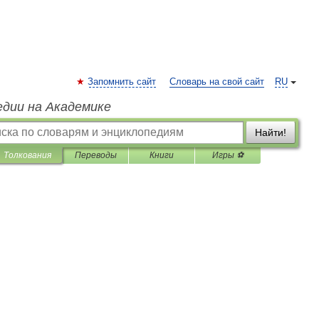
Запомнить сайт
Словарь на свой сайт
RU
едии на Академике
Найти!
Толкования
Переводы
Книги
Игры ⚽