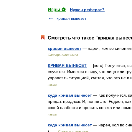
Игры ⚽
Нужен реферат?
кривая вывезет
Смотреть что такое "кривая вынесе
кривая вынесет
— нареч, кол во синонимо
Словарь синонимов
КРИВАЯ ВЫНЕСЕТ
— [кого] Получится, вы
случится. Имеется в виду, что лицо или г
управлять ситуацией, считая, что это не 
языка
куда кривая вынесет
— Как получится, ка
придат. предлож. И, поняв это, Родион, к
своей слабости и просить совета или по
языка
куда кривая вынесет
— нареч, кол во сино
• …
Словарь синонимов