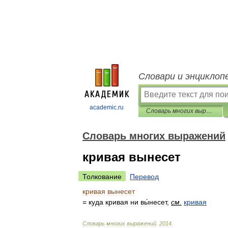
Словари и энциклоп
academic.ru
Словарь многих выражений
Словарь многих выражений
кривая вынесет
Толкование
Перевод
кривая
вынесет
=
куда
кривая
ни
вы́несет
,
см
.
кривая
Словарь
многих
выражений
.
2014
.